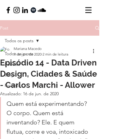
Post
Todos os posts
Mariana Macedo
Todos os posts
7 de jun. de 2020
2 min de leitura
Episódio 14 - Data Driven
Podcast
Design, Cidades & Saúde
Blog
- Carlos Marchi - Allower
Insights
Atualizado:
16 de jun. de 2020
Quem está experimentando? 
O corpo. Quem está 
inventando? Ele. E quem 
flutua, corre e voa, intoxicado 